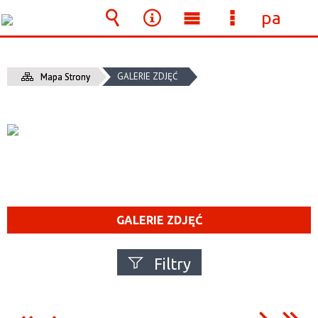
panel
Wyszukiwarka
Narzędzia
Menu
Menu
główne
szczegółow
GALERIE ZDJĘĆ
Mapa Strony
GALERIE ZDJĘĆ
Filtry
Fraza