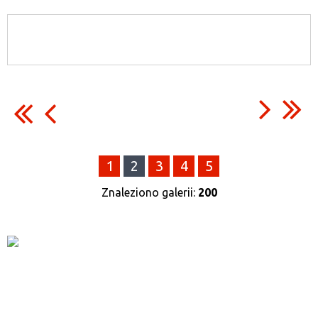
1
2
3
4
5
Znaleziono galerii:
200