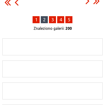
Kategoria
1
2
3
4
5
Znaleziono galerii:
200
Publikacja od
—