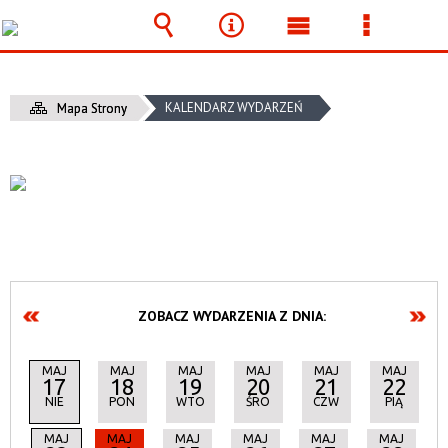
Wyszukiwarka
Narzędzia
Menu
Menu
główne
szczegó
KALENDARZ WYDARZEŃ
Mapa Strony
ZOBACZ WYDARZENIA Z DNIA:
MAJ
MAJ
MAJ
MAJ
MAJ
MAJ
17
18
19
20
21
22
NIE
PON
WTO
ŚRO
CZW
PIĄ
MAJ
MAJ
MAJ
MAJ
MAJ
MAJ