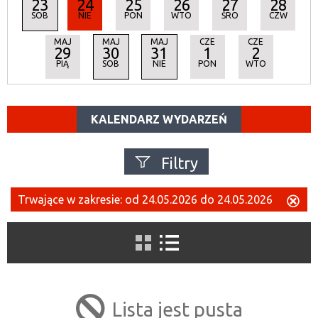
23
24
25
26
27
28
SOB
NIE
PON
WTO
ŚRO
CZW
MAJ
MAJ
MAJ
CZE
CZE
29
30
31
1
2
PIĄ
SOB
NIE
PON
WTO
KALENDARZ WYDARZEŃ
Filtry
Szukana fraza
Trwające w zakresie:
od 24.05.2026 do 24.05.2026
Us
ten
filtr
Kategoria
Lista jest pusta
Trwające w zakresie