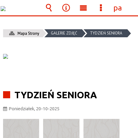
panel
Wyszukiwarka
Narzędzia
Menu
Menu
główne
szczegółow
GALERIE ZDJĘĆ
TYDZIEŃ SENIORA
Mapa Strony
TYDZIEŃ SENIORA
Poniedziałek, 20-10-2025