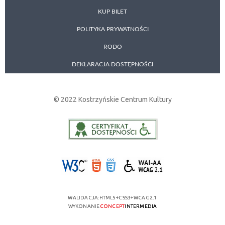
KUP BILET
POLITYKA PRYWATNOŚCI
RODO
DEKLARACJA DOSTĘPNOŚCI
© 2022 Kostrzyńskie Centrum Kultury
WALIDACJA:
HTML5
+
CSS3
+
WCAG 2.1
WYKONANIE
CONCEPT
INTERMEDIA