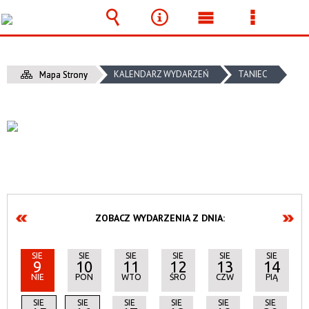
Wyszukiwarka
Narzędzia
Menu
Menu
główne
szczegó
KALENDARZ WYDARZEŃ
TANIEC
Mapa Strony
ZOBACZ WYDARZENIA Z DNIA:
SIE
SIE
SIE
SIE
SIE
SIE
9
10
11
12
13
14
NIE
PON
WTO
ŚRO
CZW
PIĄ
SIE
SIE
SIE
SIE
SIE
SIE