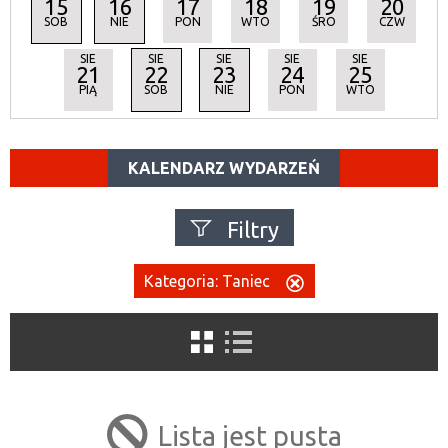
15
16
17
18
19
20
SOB
NIE
PON
WTO
ŚRO
CZW
SIE
SIE
SIE
SIE
SIE
21
22
23
24
25
PIĄ
SOB
NIE
PON
WTO
KALENDARZ WYDARZEŃ
Filtry
Szukana fraza
Kategoria:
Taniec
Usuń
ten
filtr
Kategoria
Lista jest pusta
Trwające w zakresie